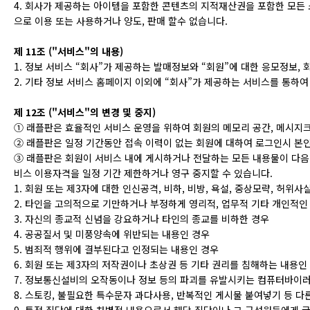
4. 회사가 제공하는 아이템을 포함한 콘텐츠의 지적재산권을 포함한 모든 
으로 이용 또는 사용하거나 양도, 판매 할수 없습니다.
제 11조 ("서비스"의 내용)
1. 정보 서비스 “회사”가 제공하는 발매정보와 “회원”에 대한 응모정보,
2. 기타 정보 서비스 홈페이지 이외에 “회사”가 제공하는 서비스를 통하
제 12조 ("서비스"의 변경 및 중지)
① 래플판은 효율적인 서비스 운영을 위하여 회원의 메모리 공간, 메시지크
② 래플판은 일정 기간동안 접속 이력이 없는 회원에 대하여 로그인시 본인
③ 래플판은 회원이 서비스 내에 게시하거나 전달하는 모든 내용물이 다음 각
비스 이용자격을 일정 기간 제한하거나 영구 중지할 수 있습니다.
1. 회원 또는 제3자에 대한 인신공격, 비하, 비방, 욕설, 중상모략, 허위
2. 타인을 고의적으로 기만하거나 부정하게 영리적, 업무적 기타 개인적인
3. 자신의 종교적 신념을 강요하거나 타인의 종교를 비하한 경우
4. 공공질서 및 미풍양속에 위반되는 내용인 경우
5. 범죄적 행위에 결부된다고 인정되는 내용인 경우
6. 회원 또는 제3자의 저작권이나 초상권 등 기타 권리를 침해하는 내용인
7. 정보통신설비의 오작동이나 정보 등의 파괴를 유발시키는 컴퓨터바이
8. 스토킹, 불필요한 특수문자 과다사용, 반복적인 게시물 붙여넣기 등 
9. 특정 집단에 대한 차별적 내용으로서 해당 집단이나 그 구성원들에게