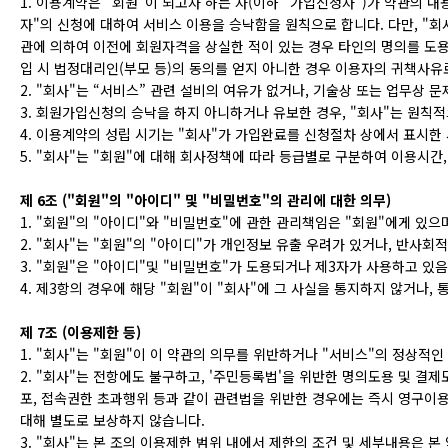
1. 이용계약은 "회원"이 되고자 하는 자(이하 "가입신청자")가 약관의 
자"의 신청에 대하여 서비스 이용을 승낙함을 원칙으로 합니다. 다만, "회
관에 의하여 이전에 회원자격을 상실한 적이 있는 경우 타인의 명의를 도용
입 시 법정대리인(부모 등)의 동의를 얻지 아니한 경우 이용자의 귀책사
2. "회사"는 “서비스” 관련 설비의 여유가 없거나, 기술상 또는 업무상 
3. 회원가입신청의 승낙을 하지 아니하거나 유보한 경우, "회사"는 원칙
4. 이용계약의 성립 시기는 "회사"가 가입완료를 신청절차 상에서 표시한
5. "회사"는 "회원"에 대해 회사정책에 따라 등급별로 구분하여 이용시간
제 6조 ("회원"의 "아이디" 및 "비밀번호"의 관리에 대한 의무)
1. "회원"의 "아이디"와 "비밀번호"에 관한 관리책임은 "회원"에게 있으
2. "회사"는 "회원"의 "아이디"가 개인정보 유출 우려가 있거나, 반사
3. "회원"은 "아이디"및 "비밀번호"가 도용되거나 제3자가 사용하고 있
4. 제3항의 경우에 해당 "회원"이 "회사"에 그 사실을 통지하지 않거나
제 7조 (이용제한 등)
1. "회사"는 "회원"이 이 약관의 의무를 위반하거나 "서비스"의 정상적
2. "회사"는 전항에도 불구하고, '주민등록법'을 위반한 명의도용 및 결
포, 접속권한 초과행위 등과 같이 관련법을 위반한 경우에는 즉시 영구이용정
대해 별도로 보상하지 않습니다.
3. "회사"는 본 조의 이용제한 범위 내에서 제한의 조건 및 세부내용은 