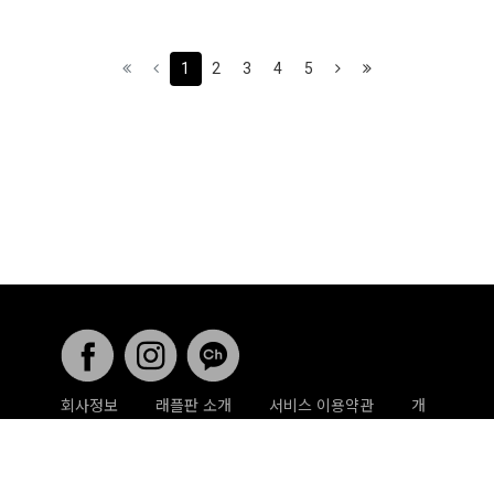
(current)
(next)
(last)
1
2
3
4
5
회사정보
래플판 소개
서비스 이용약관
개
인정보취급방침
게시글 삭제 요청
사업 제휴문
의
래플판 ⓒ All rights reserved .