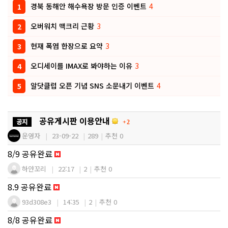
경북 동해안 해수욕장 방문 인증 이벤트
4
1
오버워치 맥크리 근황
3
2
현재 폭염 한장으로 요약
3
3
오디세이를 IMAX로 봐야하는 이유
3
4
알닷클럽 오픈 기념 SNS 소문내기 이벤트
4
5
공지사항
댓글
공유게시판 이용안내
2
운영자
23-09-22
289
추천 0
8/9 공유완료
하얀꼬리
22:17
2
추천 0
8.9 공유완료
93d308e3
14:35
2
추천 0
8/8 공유완료