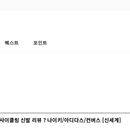
퀘스트
포인트
업사이클링 신발 리뷰 ? 나이키/아디다스/컨버스 [신세계]