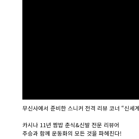
무신사에서 준비한 스니커 전격 리뷰 코너 “신세계
카시나 11년 짬밥 춘식&신발 전문 리뷰어
주승과 함께 운동화의 모든 것을 파헤친다!