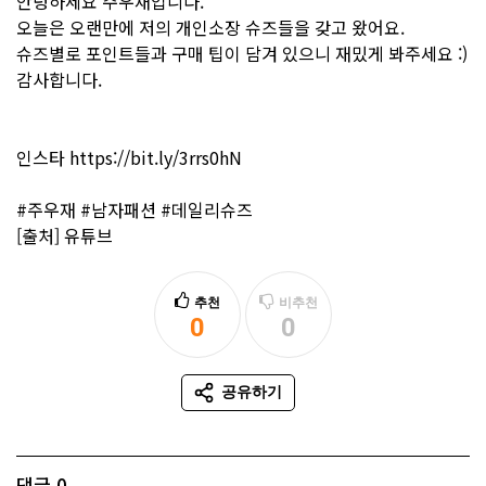
안녕하세요 주우재입니다.
오늘은 오랜만에 저의 개인소장 슈즈들을 갖고 왔어요.
슈즈별로 포인트들과 구매 팁이 담겨 있으니 재밌게 봐주세요 :)
감사합니다.
인스타
https://bit.ly/3rrs0hN
#주우재 #남자패션 #데일리슈즈
[출처] 유튜브
추천
비추천
0
0
추천
비추천
공유하기
SNS 공유
댓글
0