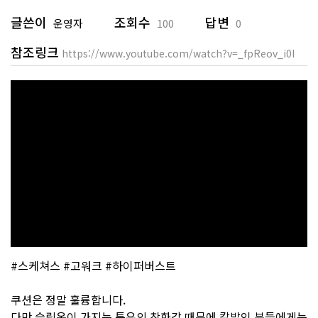
글쓴이
조회수
답변
운영자
100
0
참조링크
https://www.youtube.com/watch?v=_fpReov_i0I
#스케쳐스 #고워크 #하이퍼버스트
쿠션은 정말 훌륭합니다.
다만 슬립온이 가지는 특유의 착화감 때문에 칼발인 분들에게는