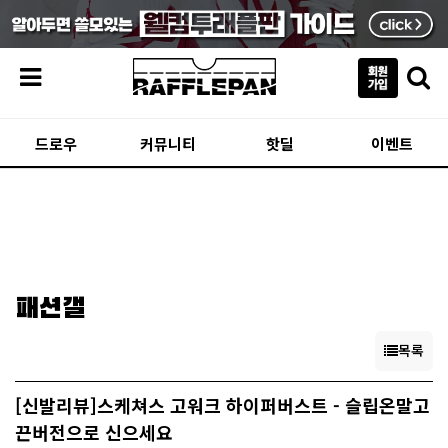
메뉴
드로우
커뮤니티
핫딜
이벤트
패션갤
목록
[신발리뷰]스케쳐스 고워크 하이퍼버스트 - 슬립온말고
끈버전으로 신으세요