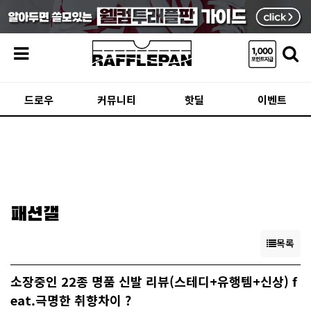
메뉴
드로우
커뮤니티
핫딜
이벤트
패션갤
목록
소장중인 22종 명품 신발 리뷰(스테디+유행템+신상) f
eat.극명한 취향차이 ?