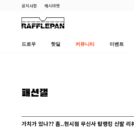
공지사항
캐시마켓
드로우
핫딜
커뮤니티
이벤트
패션갤
가치가 있나?? 흠..현시점 무신사 탑랭킹 신발 리뷰…