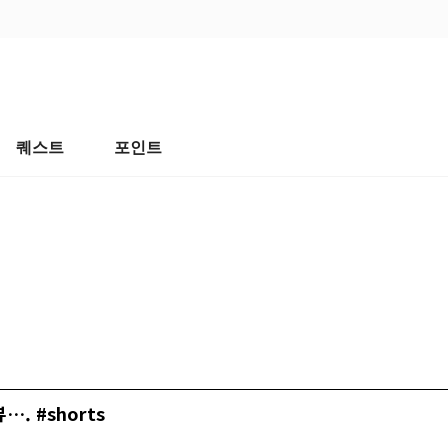
퀘스트
포인트
. #shorts