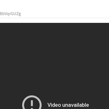
TBbVqrGUZg