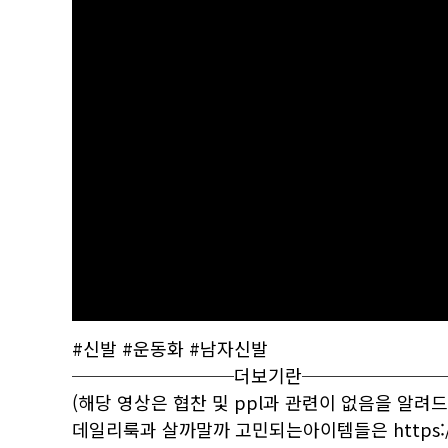
#신발 #운동화 #남자신발
─────────더보기란────────
(해당 영상은 협찬 및 ppl과 관련이 없음을 알려
데일리룩과 살까말까 고민되는아이템들은
https: