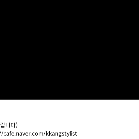
────
드립니다)
//cafe.naver.com/kkangstylist