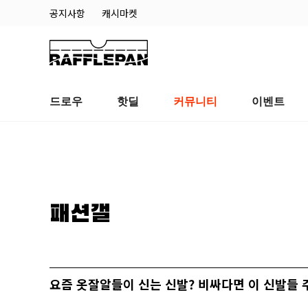
공지사항
캐시마켓
드로우
핫딜
커뮤니티
이벤트
패션갤
요즘 옷잘알들이 신는 신발? 비싸다면 이 신발들 