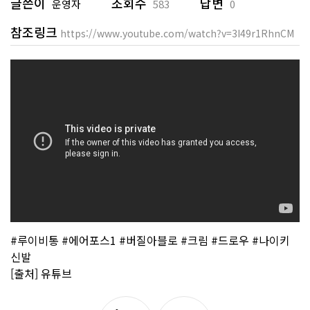
글쓴이
조회수
답변
운영자
583
0
참조링크
https://www.youtube.com/watch?v=3I49r1RhnCM
#루이비통 #에어포스1 #버질아블로 #크림 #드로우 #나이키
신발
[출처] 유튜브