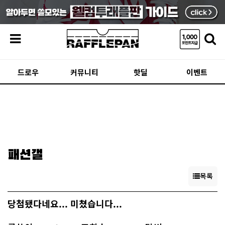
메뉴
드로우
커뮤니티
핫딜
이벤트
패션갤
목록
당첨됐다네요... 미쳤습니다...