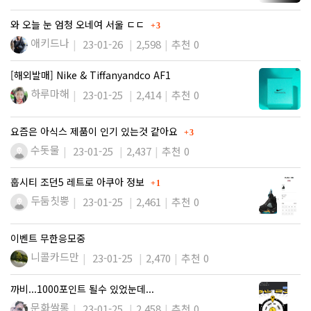
댓글
와 오늘 눈 엄청 오네여 서울 ㄷㄷ
3
애키드나
23-01-26
2,598
추천 0
[해외발매] Nike & Tiffanyandco AF1
하루마해
23-01-25
2,414
추천 0
댓글
요즘은 아식스 제품이 인기 있는것 같아요
3
수돗물
23-01-25
2,437
추천 0
댓글
훕시티 조던5 레트로 아쿠아 정보
1
두둠칫뿡
23-01-25
2,461
추천 0
이벤트 무한응모중
니콜카드만
23-01-25
2,470
추천 0
까비...1000포인트 될수 있었눈데...
문화쌀롱
23-01-25
2,458
추천 0