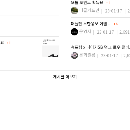
댓글
오늘 포인트 획득용
1
니콜카드만
23-01-17
2
댓글
래플판 무한응모 이벤트
6
운영자
23-01-17
2,691
댓글
네요
1
슈프림 x 나이키SB 덩크 로우 콜
문화쌀롱
23-01-17
2,6
게시글 더보기