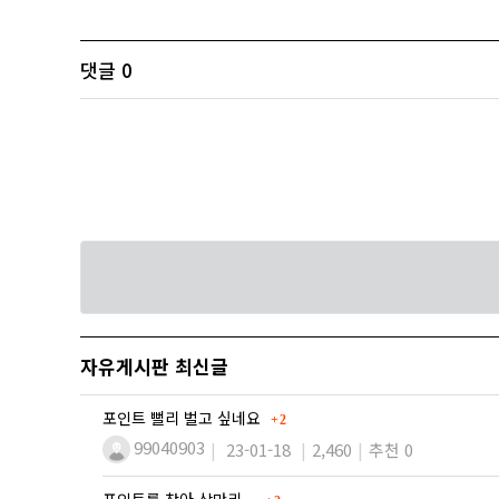
댓글
0
자유게시판 최신글
댓글
포인트 뻘리 벌고 싶네요
2
99040903
23-01-18
2,460
추천 0
댓글
포인트를 찾아 삼만리...