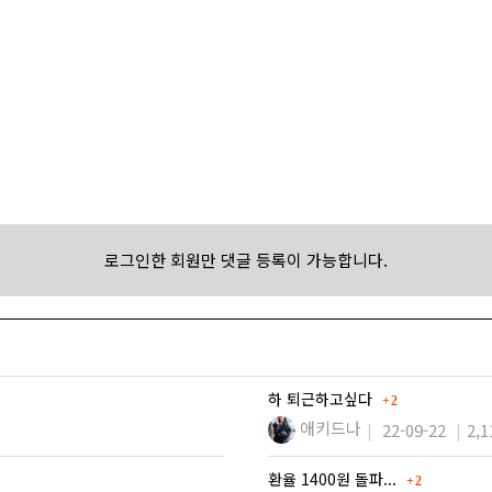
로그인한 회원만 댓글 등록이 가능합니다.
댓글
하 퇴근하고싶다
2
애키드나
22-09-22
2,1
댓글
환율 1400원 돌파...
2