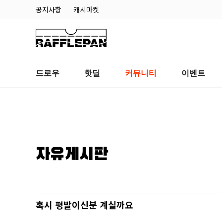
공지사항
캐시마켓
드로우
핫딜
커뮤니티
이벤트
자유게시판
혹시 평발이신분 계실까요