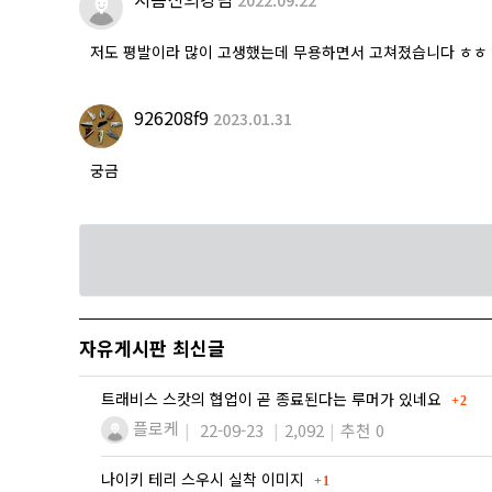
저도 평발이라 많이 고생했는데 무용하면서 고쳐졌습니다 ㅎㅎ
926208f9
2023.01.31
궁금
자유게시판 최신글
댓글
트래비스 스캇의 협업이 곧 종료된다는 루머가 있네요
2
플로케
22-09-23
2,092
추천 0
댓글
나이키 테리 스우시 실착 이미지
1