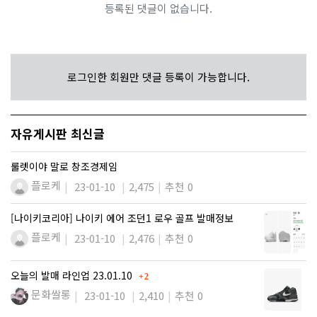
등록된 댓글이 없습니다.
로그인한 회원만 댓글 등록이 가능합니다.
자유게시판 최신글
룰렛이야 말로 창조경제임
플로케
23-01-10
2,475
추천 0
[나이키코리아] 나이키 에어 조던1 로우 골프 발매정보
플로케
23-01-10
2,476
추천 0
댓글
오늘의 발매 라인업 23.01.10
2
문화쌀롱
23-01-10
2,410
추천 0