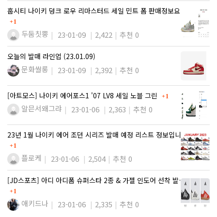
훕시티 나이키 덩크 로우 리마스터드 세일 민트 폼 판매정보요!
댓글
1
두둠칫뿡
23-01-09
2,422
추천 0
오늘의 발매 라인업 (23.01.09)
문화쌀롱
23-01-09
2,392
추천 0
댓글
[아트모스] 나이키 에어포스1 '07 LV8 세일 노블 그린
1
알믄서왜그랴
23-01-06
2,363
추천 0
23년 1월 나이키 에어 조던 시리즈 발매 예정 리스트 정보입니다…
댓글
1
플로케
23-01-06
2,504
추천 0
[JD스포츠] 아디 아디폼 슈퍼스타 2종 & 가젤 인도어 선착 발…
댓글
1
애키드나
23-01-06
2,335
추천 0