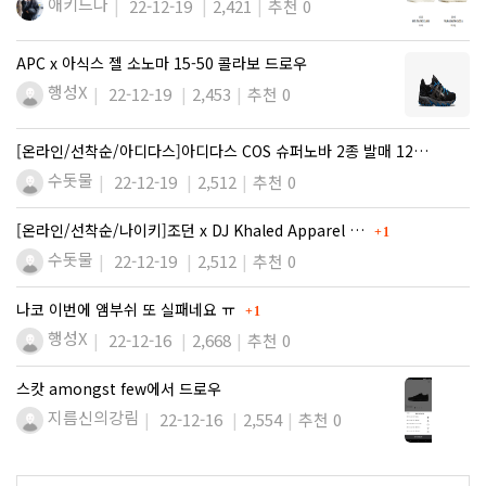
애키드나
22-12-19
2,421
추천 0
APC x 아식스 젤 소노마 15-50 콜라보 드로우
행성X
22-12-19
2,453
추천 0
[온라인/선착순/아디다스]아디다스 COS 슈퍼노바 2종 발매 12…
수돗물
22-12-19
2,512
추천 0
댓글
[온라인/선착순/나이키]조던 x DJ Khaled Apparel …
1
수돗물
22-12-19
2,512
추천 0
댓글
나코 이번에 앰부쉬 또 실패네요 ㅠ
1
행성X
22-12-16
2,668
추천 0
스캇 amongst few에서 드로우
지름신의강림
22-12-16
2,554
추천 0