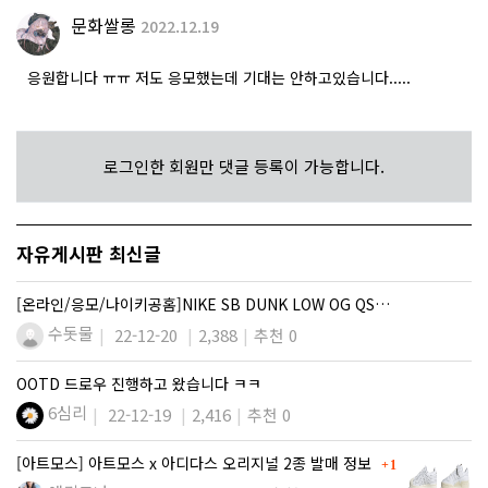
문화쌀롱
2022.12.19
응원합니다 ㅠㅠ 저도 응모했는데 기대는 안하고있습니다.....
로그인한 회원만 댓글 등록이 가능합니다.
자유게시판 최신글
[온라인/응모/나이키공홈]NIKE SB DUNK LOW OG QS…
수돗물
22-12-20
2,388
추천 0
OOTD 드로우 진행하고 왔습니다 ㅋㅋ
6심리
22-12-19
2,416
추천 0
댓글
[아트모스] 아트모스 x 아디다스 오리지널 2종 발매 정보
1