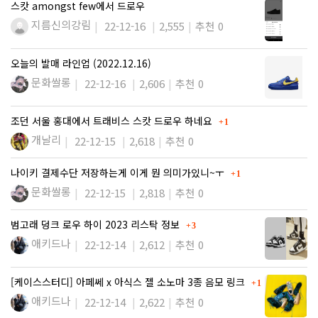
스캇 amongst few에서 드로우
지름신의강림
22-12-16
2,555
추천 0
오늘의 발매 라인업 (2022.12.16)
문화쌀롱
22-12-16
2,606
추천 0
댓글
조던 서울 홍대에서 트래비스 스캇 드로우 하네요
1
개날리
22-12-15
2,618
추천 0
댓글
나이키 결제수단 저장하는게 이게 뭔 의미가있니~ㅜ
1
문화쌀롱
22-12-15
2,818
추천 0
댓글
범고래 덩크 로우 하이 2023 리스탁 정보
3
애키드나
22-12-14
2,612
추천 0
댓글
[케이스스터디] 아페쎄 x 아식스 젤 소노마 3종 음모 링크
1
애키드나
22-12-14
2,622
추천 0