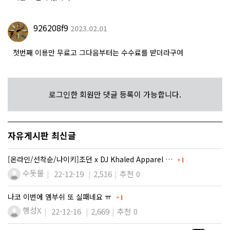
926208f9
2023.02.01
첫번째 이용만 무료고 그다음부터는 수수료를 받더라구여
로그인한 회원만 댓글 등록이 가능합니다.
자유게시판 최신글
댓글
[온라인/선착순/나이키]조던 x DJ Khaled Apparel …
1
수돗물
22-12-19
2,516
추천 0
댓글
나코 이번에 앰부쉬 또 실패네요 ㅠ
1
행성X
22-12-16
2,669
추천 0