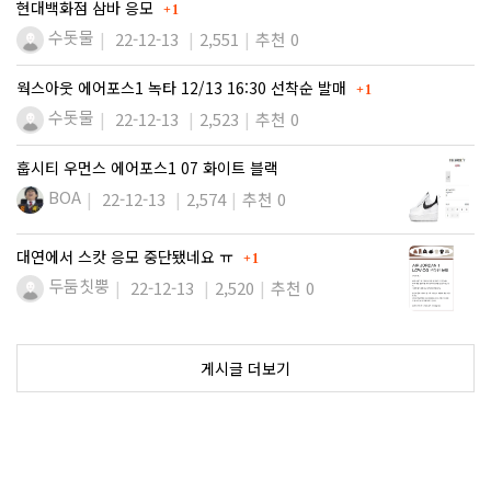
댓글
현대백화점 삼바 응모
1
수돗물
22-12-13
2,551
추천 0
댓글
웍스아웃 에어포스1 녹타 12/13 16:30 선착순 발매
1
수돗물
22-12-13
2,523
추천 0
훕시티 우먼스 에어포스1 07 화이트 블랙
BOA
22-12-13
2,574
추천 0
댓글
대연에서 스캇 응모 중단됐네요 ㅠ
1
두둠칫뿡
22-12-13
2,520
추천 0
게시글 더보기