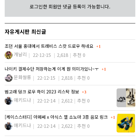
로그인한 회원만 댓글 등록이 가능합니다.
자유게시판 최신글
댓글
조던 서울 홍대에서 트래비스 스캇 드로우 하네요
1
개날리
22-12-15
2,618
추천 0
댓글
나이키 결제수단 저장하는게 이게 뭔 의미가있니~ㅜ
1
문화쌀롱
22-12-15
2,818
추천 0
댓글
범고래 덩크 로우 하이 2023 리스탁 정보
3
애키드나
22-12-14
2,612
추천 0
댓글
[케이스스터디] 아페쎄 x 아식스 젤 소노마 3종 음모 링크
1
애키드나
22-12-14
2,622
추천 0