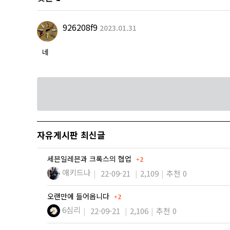
926208f9
2023.01.31
네
자유게시판 최신글
댓글
세븐일레븐과 크록스의 협업
2
애키드나
22-09-21
2,109
추천 0
댓글
오랜만에 들어옵니다
2
6심리
22-09-21
2,106
추천 0