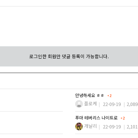
로그인한 회원만 댓글 등록이 가능합니다.
댓글
안녕하세요 ㅎㅎ
2
플로케
22-09-19
2,089
댓글
푸마 테버리스 나이트로
2
개날리
22-09-19
2,101