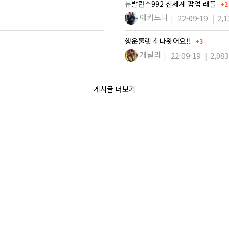
댓
뉴발란스992 신세계 팝업 래플
2
애키드나
22-09-19
2,1
댓글
행운룰렛 4 나왓어요!!
3
개날리
22-09-19
2,083
게시글 더보기