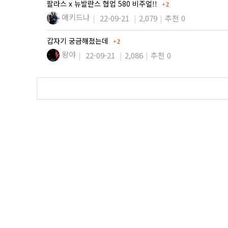
댓글
팔라스 x 뉴발란스 협업 580 비주얼!!
2
애키드나
22-09-21
2,079
추천 0
댓글
갑자기 궁금해졌는데
2
왕야
22-09-21
2,086
추천 0