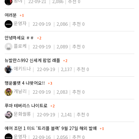
왕야
22-09-21
2,086
추천 0
댓글
여러분
1
운영자
22-09-19
2,086
추천 0
댓글
안녕하세요 ㅎㅎ
2
플로케
22-09-19
2,089
추천 0
댓글
뉴발란스992 신세계 팝업 래플
2
애키드나
22-09-19
2,137
추천 0
댓글
행운룰렛 4 나왓어요!!
3
개날리
22-09-19
2,083
추천 0
댓글
푸마 테버리스 나이트로
2
문화쌀롱
22-09-19
2,141
추천 0
댓글
에어 조던 1 미드 '트리플 블랙' 9월 27일 해외 발매
1
운영자
22-09-16
2,056
추천 0