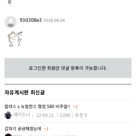
오
93d308e3
2026.06.06
로그인한 회원만 댓글 등록이 가능합니다.
자유게시판 최신글
댓글
팔라스 x 뉴발란스 협업 580 비주얼!!
2
애키드나
22-09-21
2,080
추천 0
댓글
갑자기 궁금해졌는데
2