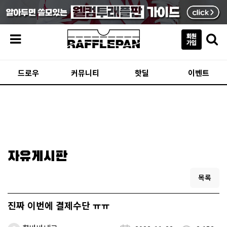
메뉴
드로우
커뮤니티
핫딜
이벤트
자유게시판
목록
진짜 이번에 결제수단 ㅠㅠ