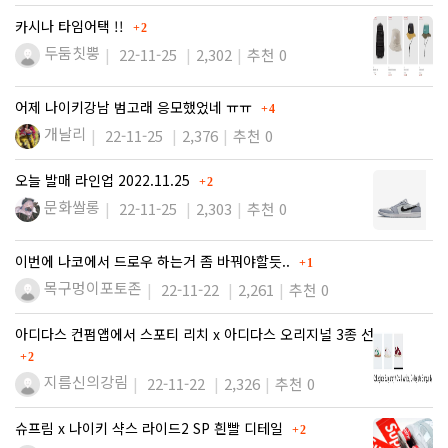
댓글
카시나 타임어택 !!
2
두둠칫뿡
22-11-25
2,302
추천 0
댓글
어제 나이키강남 범고래 응모했었네 ㅠㅠ
4
개날리
22-11-25
2,376
추천 0
댓글
오늘 발매 라인업 2022.11.25
2
문화쌀롱
22-11-25
2,303
추천 0
댓글
이번에 나코에서 드로우 하는거 좀 바꿔야할듯..
1
목구멍이포토존
22-11-22
2,261
추천 0
아디다스 컨펌앱에서 스포티 리치 x 아디다스 오리지널 3종 선착 …
댓글
2
지름신의강림
22-11-22
2,326
추천 0
댓글
슈프림 x 나이키 샥스 라이드2 SP 흰빨 디테일
2