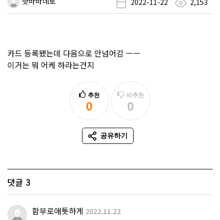
핫바바네로
2022-11-22
2,153
카드 등록됐는데 다음으로 안넘어감 ㅡㅡ
이거는 뭐 어케 하라는건지
추천
비추천
0
0
추천
비추천
공유하기
SNS 공유
댓글
3
함부로애틋하게
2022.11.22