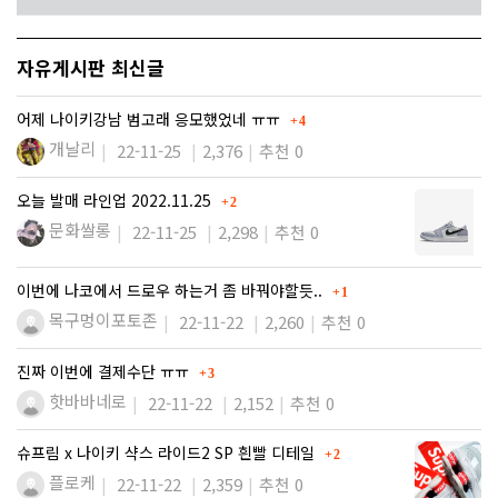
자유게시판 최신글
댓글
어제 나이키강남 범고래 응모했었네 ㅠㅠ
4
개날리
22-11-25
2,376
추천 0
댓글
오늘 발매 라인업 2022.11.25
2
문화쌀롱
22-11-25
2,298
추천 0
댓글
이번에 나코에서 드로우 하는거 좀 바꿔야할듯..
1
목구멍이포토존
22-11-22
2,260
추천 0
댓글
진짜 이번에 결제수단 ㅠㅠ
3
핫바바네로
22-11-22
2,152
추천 0
댓글
슈프림 x 나이키 샥스 라이드2 SP 흰빨 디테일
2
플로케
22-11-22
2,359
추천 0