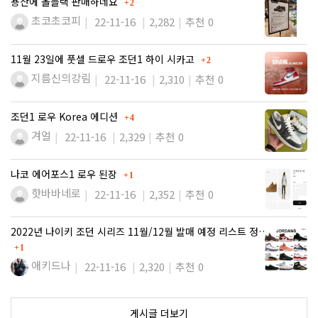
댓글
용산에 올블랙 판매하네요
2
초코초코피
22-11-16
2,282
추천 0
댓글
11월 23일에 풋셀 드로우 조던1 하이 시카고
2
지름신의강림
22-11-16
2,310
추천 0
댓글
조던1 로우 Korea 에디션
4
겨얼
22-11-16
2,329
추천 0
댓글
나코 에어포스1 로우 된장
1
핫바바네로
22-11-16
2,352
추천 0
2022년 나이키 조던 시리즈 11월/12월 발매 예정 리스트 정…
댓글
1
애키드나
22-11-16
2,320
추천 0
게시글 더보기