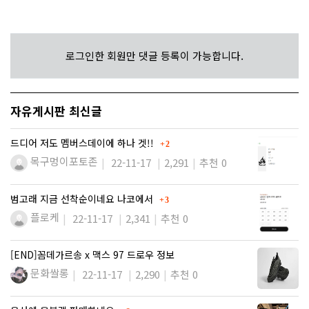
로그인한 회원만 댓글 등록이 가능합니다.
자유게시판 최신글
댓글
드디어 저도 멤버스데이에 하나 겟!!
2
목구멍이포토존
22-11-17
2,291
추천 0
댓글
범고래 지금 선착순이네요 나코에서
3
플로케
22-11-17
2,341
추천 0
[END]꼼데가르송 x 맥스 97 드로우 정보
문화쌀롱
22-11-17
2,290
추천 0