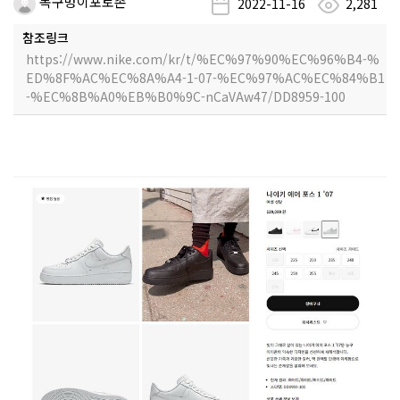
목구멍이포토존
2022-11-16
2,281
참조링크
https://www.nike.com/kr/t/%EC%97%90%EC%96%B4-%
ED%8F%AC%EC%8A%A4-1-07-%EC%97%AC%EC%84%B1
-%EC%8B%A0%EB%B0%9C-nCaVAw47/DD8959-100