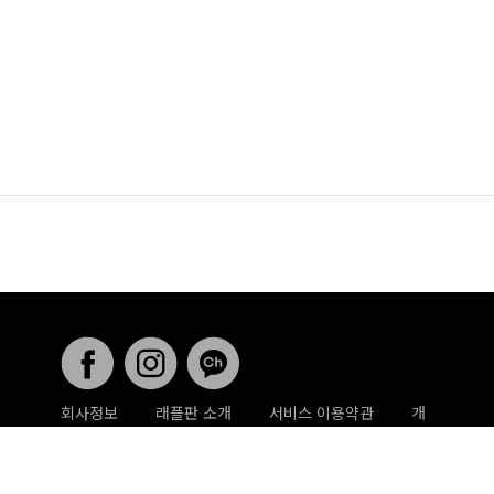
회사정보
래플판 소개
서비스 이용약관
개
인정보취급방침
게시글 삭제 요청
사업 제휴문
의
래플판 ⓒ All rights reserved .