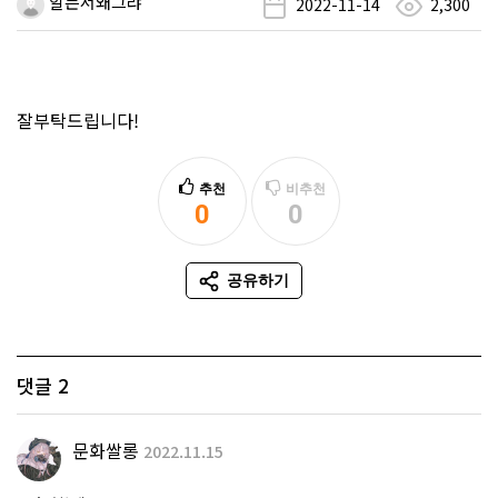
알믄서왜그랴
2022-11-14
2,300
잘부탁드립니다!
추천
비추천
0
0
추천
비추천
공유하기
SNS 공유
댓글
2
문화쌀롱
2022.11.15