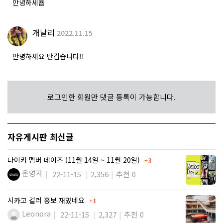
안녕하세욥
개날리
2022.11.15
안녕하세요 반갑습니다!!
로그인한 회원만 댓글 등록이 가능합니다.
자유게시판 최신글
댓글
나이키 멤버 데이즈 (11월 14일 ~ 11월 20일)
3
운영자
22-11-15
2,356
추천 0
댓글
시카고 컬러 홍보 재밌네요
1
Leonora
22-11-15
2,327
추천 0