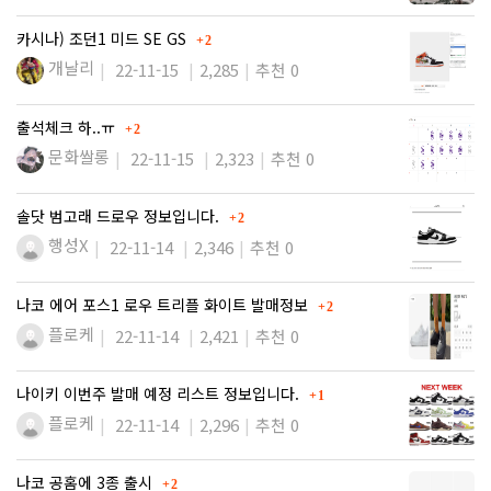
댓글
카시나) 조던1 미드 SE GS
2
개날리
22-11-15
2,285
추천 0
댓글
출석체크 하..ㅠ
2
문화쌀롱
22-11-15
2,323
추천 0
댓글
솔닷 범고래 드로우 정보입니다.
2
행성X
22-11-14
2,346
추천 0
댓글
나코 에어 포스1 로우 트리플 화이트 발매정보
2
플로케
22-11-14
2,421
추천 0
댓글
나이키 이번주 발매 예정 리스트 정보입니다.
1
플로케
22-11-14
2,296
추천 0
댓글
나코 공홈에 3종 출시
2