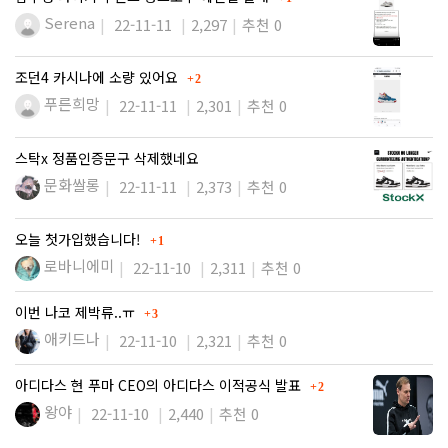
Serena
22-11-11
2,297
추천 0
댓글
조던4 카시나에 소량 있어요
2
푸른희망
22-11-11
2,301
추천 0
스탁x 정품인증문구 삭제했네요
문화쌀롱
22-11-11
2,373
추천 0
댓글
오늘 첫가입했습니다!
1
로바니에미
22-11-10
2,311
추천 0
댓글
이번 나코 제박류..ㅠ
3
애키드나
22-11-10
2,321
추천 0
댓글
아디다스 현 푸마 CEO의 아디다스 이적공식 발표
2
왕야
22-11-10
2,440
추천 0