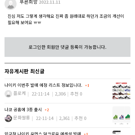
푸른희망
2022.11.11
진심 저도 그렇게 생각해요 진짜 좀 원래대로 하던가 조금의 개선이
필요해 보여요 ㅠㅠ
로그인한 회원만 댓글 등록이 가능합니다.
자유게시판 최신글
댓글
나이키 이번주 발매 예정 리스트 정보입니다.
1
플로케
22-11-14
2,306
추천 0
댓글
나코 공홈에 3종 출시
2
문화쌀롱
22-11-14
2,361
추천 0
댓글
압구정 나이키 우먼스 덩크로우 에센셜 발매
1