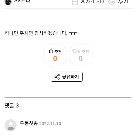
애키드나
2022-11-10
2,321
하나만 주시면 감사하겠습니다. ㅠㅠ
추천
비추천
0
0
추천
비추천
공유하기
SNS 공유
댓글
3
두둠칫뿡
2022.11.10