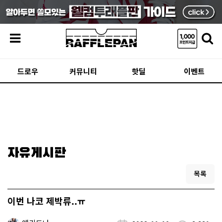
메뉴
드로우
커뮤니티
핫딜
이벤트
자유게시판
목록
이번 나코 제박류..ㅠ