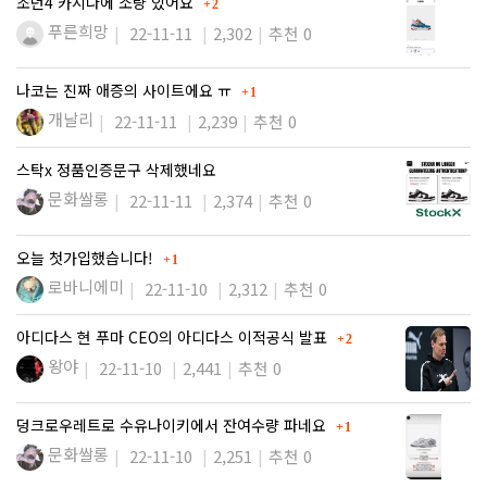
댓글
조던4 카시나에 소량 있어요
2
푸른희망
22-11-11
2,302
추천 0
댓글
나코는 진짜 애증의 사이트에요 ㅠ
1
개날리
22-11-11
2,239
추천 0
스탁x 정품인증문구 삭제했네요
문화쌀롱
22-11-11
2,374
추천 0
댓글
오늘 첫가입했습니다!
1
로바니에미
22-11-10
2,312
추천 0
댓글
아디다스 현 푸마 CEO의 아디다스 이적공식 발표
2
왕야
22-11-10
2,441
추천 0
댓글
덩크로우레트로 수유나이키에서 잔여수량 파네요
1
문화쌀롱
22-11-10
2,251
추천 0