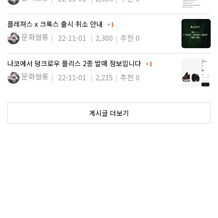
댓글
플레져스 x 크록스 출시 취소 안내
1
문화쌀롱
22-11-01
2,300
추천 0
댓글
나코에서 덩크로우 플리스 2종 발매 정보입니다
1
문화쌀롱
22-11-01
2,215
추천 0
게시글 더보기