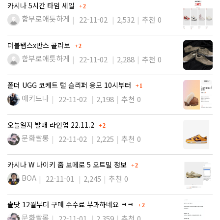
댓글
카시나 5시간 타임 세일
2
함부로애틋하게
22-11-02
2,532
추천 0
댓글
더블탭스x반스 콜라보
2
함부로애틋하게
22-11-02
2,288
추천 0
댓글
폴더 UGG 코케트 털 슬리퍼 응모 10시부터
1
애키드나
22-11-02
2,198
추천 0
댓글
오늘일자 발매 라인업 22.11.2
2
문화쌀롱
22-11-02
2,225
추천 0
댓글
카시나 W 나이키 줌 보메로 5 오트밀 정보
2
BOA
22-11-01
2,245
추천 0
댓글
솔닷 12월부터 구매 수수료 부과하네요 ㅋㅋ
2
문화쌀롱
22-11-01
2,359
추천 0