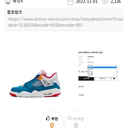
행성X
2022-11-01
2,226
참조링크
https://www.atmos-seoul.com/shop/shopdetail.html?bran
duid=2118230&xcode=003&mcode=001
추천
비추천
0
0