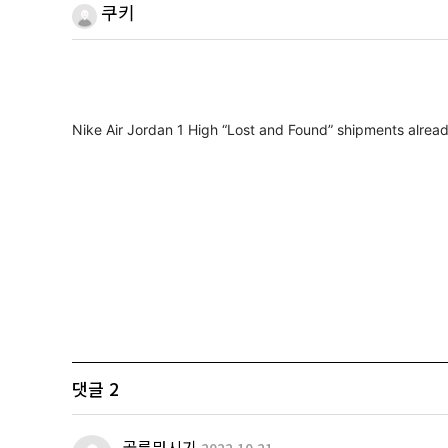
쿠키
Nike Air Jordan 1 High “Lost and Found” shipments alre
댓글
2
골름뭐시기
2022.10.21