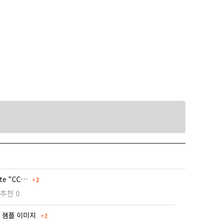
댓글
hite “CC…
2
추천 0
댓글
우 샘플 이미지
2