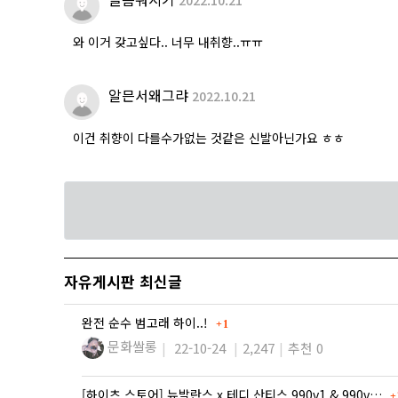
와 이거 갖고싶다.. 너무 내취향..ㅠㅠ
알믄서왜그랴
2022.10.21
이건 취향이 다를수가없는 것같은 신발아닌가요 ㅎㅎ
자유게시판 최신글
댓글
완전 순수 범고래 하이..!
1
문화쌀롱
22-10-24
2,247
추천 0
댓
[하이츠 스토어] 뉴발란스 x 테디 산티스 990v1 & 990v…