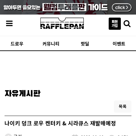
메뉴
드로우
커뮤니티
핫딜
이벤트
자유게시판
목록
나이키 덩크 로우 켄터키 & 시라큐스 재발매예정