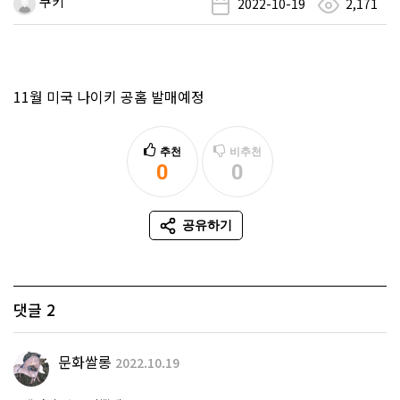
쿠키
2022-10-19
2,171
11월 미국 나이키 공홈 발매예정
추천
비추천
0
0
추천
비추천
공유하기
SNS 공유
댓글
2
문화쌀롱
2022.10.19