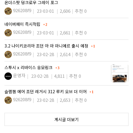
온더스팟 덩크로우 그레이 포그
926208f9
23-03-01
2,606
추천 0
댓글
네이버페이 즉시적립
2
926208f9
23-03-01
2,661
추천 0
댓글
3.2 나이키코리아 조던 아 마 마니에르 출시 예정
1
926208f9
23-02-28
2,614
추천 0
댓글
스투시 x 리바이스 응모링크
3
운영자
23-02-28
4,811
추천 0
댓글
슬램잼 에어 조던 레거시 312 루키 오브 더 이어
1
926208f9
23-02-28
2,653
추천 0
게시글 더보기