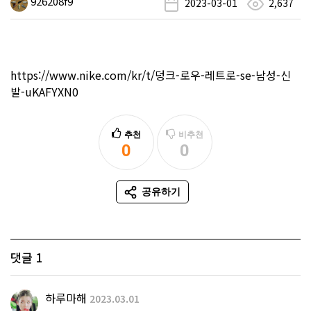
926208f9
2023-03-01
2,637
https://www.nike.com/kr/t/덩크-로우-레트로-se-남성-신
발-uKAFYXN0
추천
비추천
0
0
추천
비추천
공유하기
SNS 공유
댓글
1
하루마해
2023.03.01