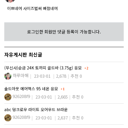
이쁘네여 사이즈벌써 빠졌네여
로그인한 회원만 댓글 등록이 가능합니다.
자유게시판 최신글
댓글
(무신사)순금 24K 토끼띠 골드바 (3.75g) 응모
2
하루마해
23-03-01
2,678
추천 0
댓글
솔드아웃 에어맥스 95 네온 응모
1
926208f9
23-03-01
2,665
추천 0
abc 덩크로우 라이트 오어우드 브라운
926208f9
23-03-01
2,637
추천 0