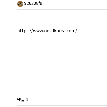
926208f9
https://www.ootdkorea.com/
댓글
1