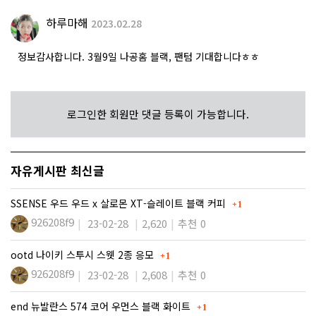
하루마해
2023.02.28
정보감사합니다. 3월9일 나공홈 블랙, 팬텀 기대합니다ㅎㅎ
로그인한 회원만 댓글 등록이 가능합니다.
자유게시판 최신글
댓글
SSENSE 우드 우드 x 살로몬 XT-슬레이트 블랙 커피
1
926208f9
23-02-28
2,620
추천 0
댓글
ootd 나이키 스투시 스웻 2종 응모
1
926208f9
23-02-28
2,608
추천 0
댓글
end 뉴발란스 574 코어 우먼스 블랙 화이트
1