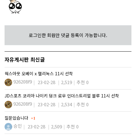
로그인한 회원만 댓글 등록이 가능합니다.
자유게시판 최신글
웍스아웃 오베이 x 헬리녹스 11시 선착
926208f9
23-02-28
2,519
추천 0
JD스포츠 코리아 나이키 덩크 로우 인더스트리얼 블루 11시 선착
926208f9
23-02-28
2,534
추천 0
댓글
질문있습니다
1
승민
23-02-28
2,509
추천 0