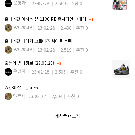
운영자
23-02-28
2,569
추천 0
댓글
온더스팟 아식스 젤-1130 RE 옵시디언 그레이
1
926208f9
23-02-28
2,498
추천 0
온더스팟 나이키 코르테즈 화이트 블랙
926208f9
23-02-28
2,519
추천 0
댓글
오늘의 발매정보 (23.02.28)
3
운영자
23-02-28
2,505
추천 0
W컨셉 살로몬 xt-6
9289
23-02-27
2,504
추천 0
게시글 더보기