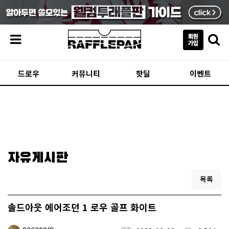
메뉴
드로우
커뮤니티
핫딜
이벤트
자유게시판
목록
솔드아웃 에어조던 1 로우 골프 화이트