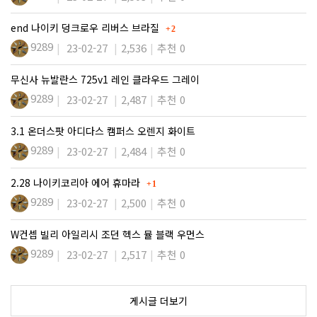
댓글
end 나이키 덩크로우 리버스 브라질
2
9289
23-02-27
2,536
추천 0
무신사 뉴발란스 725v1 레인 클라우드 그레이
9289
23-02-27
2,487
추천 0
3.1 온더스팟 아디다스 캠퍼스 오렌지 화이트
9289
23-02-27
2,484
추천 0
댓글
2.28 나이키코리아 에어 휴마라
1
9289
23-02-27
2,500
추천 0
W컨셉 빌리 아일리시 조던 헥스 뮬 블랙 우먼스
9289
23-02-27
2,517
추천 0
게시글 더보기