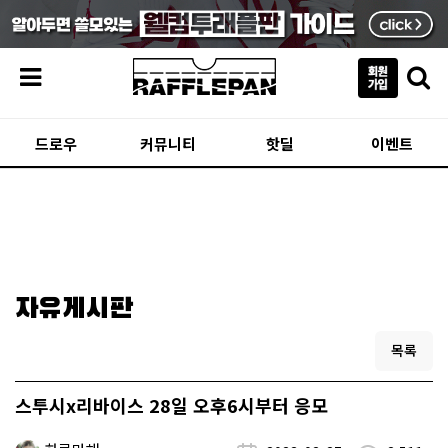
메뉴
드로우
커뮤니티
핫딜
이벤트
자유게시판
목록
스투시x리바이스 28일 오후6시부터 응모