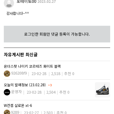
포테이토00
2023.02.27
감사합니다~^^
로그인한 회원만 댓글 등록이 가능합니다.
자유게시판 최신글
온더스팟 나이키 코르테즈 화이트 블랙
926208f9
23-02-28
2,518
추천 0
댓글
오늘의 발매정보 (23.02.28)
3
운영자
23-02-28
2,504
추천 0
W컨셉 살로몬 xt-6
9289
23-02-27
2,503
추천 0