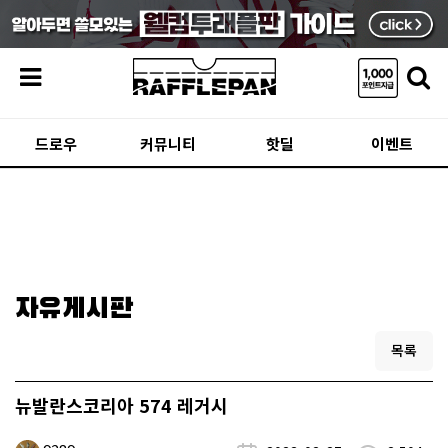
메뉴
드로우
커뮤니티
핫딜
이벤트
자유게시판
목록
뉴발란스코리아 574 레거시