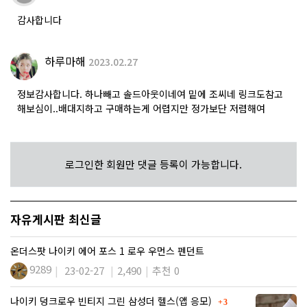
감사합니다
하루마해
2023.02.27
정보감사합니다. 하나빼고 솔드아웃이네여 밑에 조씨네 링크도참고
해보심이..배대지하고 구매하는게 어렵지만 정가보단 저렴해여
로그인한 회원만 댓글 등록이 가능합니다.
자유게시판 최신글
온더스팟 나이키 에어 포스 1 로우 우먼스 펜던트
9289
23-02-27
2,490
추천 0
댓글
나이키 덩크로우 빈티지 그린 삼성더 헬스(앱 응모)
3