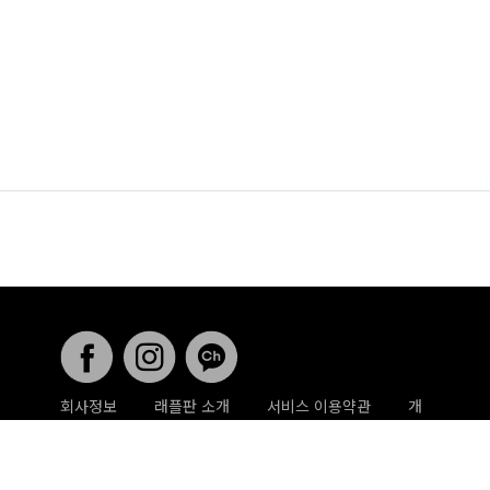
회사정보
래플판 소개
서비스 이용약관
개
인정보취급방침
게시글 삭제 요청
사업 제휴문
의
래플판 ⓒ All rights reserved .