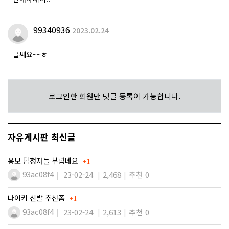
99340936
2023.02.24
글쎄요~~ㅎ
로그인한 회원만 댓글 등록이 가능합니다.
자유게시판 최신글
댓글
응모 담청자들 부럽네요
1
93ac08f4
23-02-24
2,468
추천 0
댓글
나이키 신발 추천좀
1
93ac08f4
23-02-24
2,613
추천 0