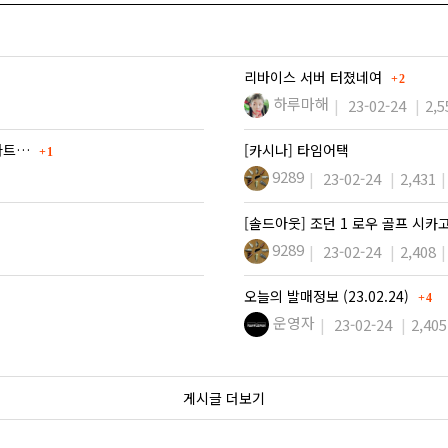
댓글
리바이스 서버 터졌네여
2
하루마해
23-02-24
2,5
댓글
이아트…
[카시나] 타임어택
1
9289
23-02-24
2,431
[솔드아웃] 조던 1 로우 골프 시카
9289
23-02-24
2,408
댓글
오늘의 발매정보 (23.02.24)
4
운영자
23-02-24
2,405
게시글 더보기