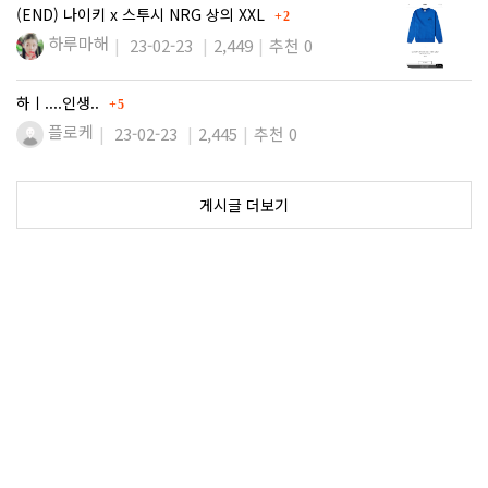
댓글
(END) 나이키 x 스투시 NRG 상의 XXL
2
하루마해
23-02-23
2,449
추천 0
댓글
하ㅣ....인생..
5
플로케
23-02-23
2,445
추천 0
게시글 더보기