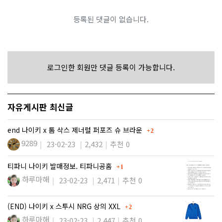
등록된 댓글이 없습니다.
로그인한 회원만 댓글 등록이 가능합니다.
자유게시판 최신글
댓글
end 나이키 x 톰 삭스 제너럴 퍼포즈 슈 브라운
2
9289
23-02-23
2,432
추천 0
댓글
티파니 나이키 발매정보. 티파니공홈
1
하루마해
23-02-23
2,471
추천 0
댓글
(END) 나이키 x 스투시 NRG 상의 XXL
2
하루마해
23-02-23
2,447
추천 0