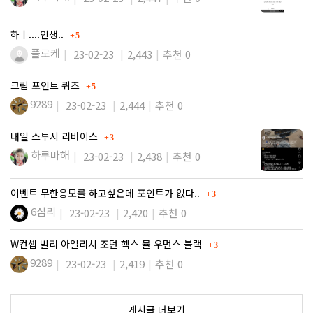
댓글
하ㅣ....인생..
5
플로케
23-02-23
2,443
추천 0
댓글
크림 포인트 퀴즈
5
9289
23-02-23
2,444
추천 0
댓글
내일 스투시 리바이스
3
하루마해
23-02-23
2,438
추천 0
댓글
이벤트 무한응모를 하고싶은데 포인트가 없다..
3
6심리
23-02-23
2,420
추천 0
댓글
W컨셉 빌리 아일리시 조던 헥스 뮬 우먼스 블랙
3
9289
23-02-23
2,419
추천 0
게시글 더보기