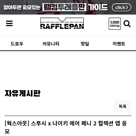
메뉴
드로우
커뮤니티
핫딜
이벤트
자유게시판
목록
[웍스아웃] 스투시 x 나이키 에어 페니 2 컬렉션 앱 응
모