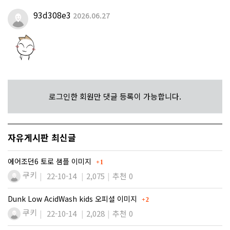
93d308e3
2026.06.27
로그인한 회원만 댓글 등록이 가능합니다.
자유게시판 최신글
댓글
에어조던6 토로 샘플 이미지
1
쿠키
22-10-14
2,075
추천 0
댓글
Dunk Low AcidWash kids 오피셜 이미지
2
쿠키
22-10-14
2,028
추천 0