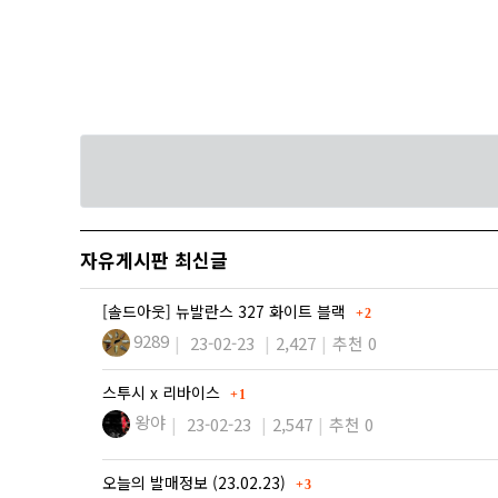
자유게시판 최신글
댓글
[솔드아웃] 뉴발란스 327 화이트 블랙
2
9289
23-02-23
2,427
추천 0
댓글
스투시 x 리바이스
1
왕야
23-02-23
2,547
추천 0
댓글
오늘의 발매정보 (23.02.23)
3