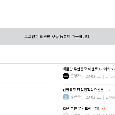
로그인한 회원만 댓글 등록이 가능합니다.
래플판 무한응모 이벤트 (나이키 x
운영자
23-02-22
2,455
댓글
신발응모 당첨된적있으신분
3
유균승
23-02-22
2,446
댓글
조던 추천 부탁드립니다!
5