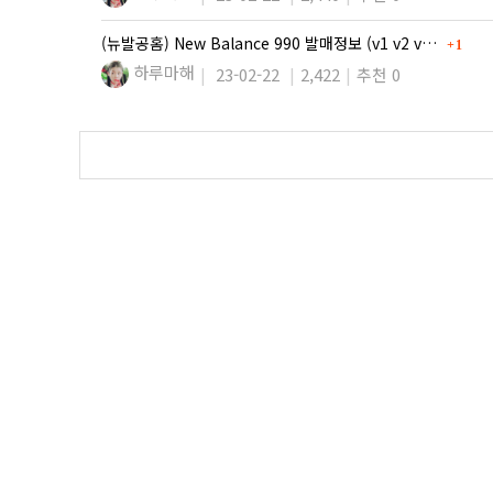
댓글
(뉴발공홈) New Balance 990 발매정보 (v1 v2 v…
1
하루마해
23-02-22
2,422
추천 0