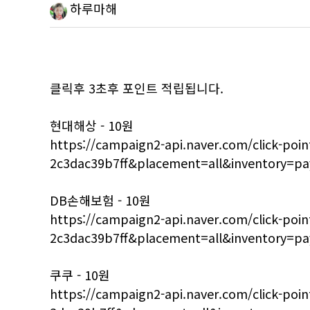
하루마해
클릭후 3초후 포인트 적립됩니다.
현대해상 - 10원
https://campaign2-api.naver.com/click-p
2c3dac39b7ff&placement=all&inventory=pa
DB손해보험 - 10원
https://campaign2-api.naver.com/click-p
2c3dac39b7ff&placement=all&inventory=pa
쿠쿠 - 10원
https://campaign2-api.naver.com/click-p