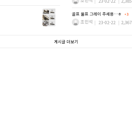
조민석
23-02-22
2,385
댓글
골프 울프 그레이 주세용…ㅎ
3
조민석
23-02-22
2,367
게시글 더보기