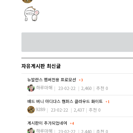
자유게시판 최신글
댓글
뉴발란스 멤버전용 프로모션
3
하루마해
23-02-22
2,460
추천 0
댓글
배드 버니 아디다스 캠퍼스 클라우드 화이트
1
9289
23-02-22
2,437
추천 0
댓글
게시판이 추가되었네여
4
하루마해
23-02-22
2,440
추천 0