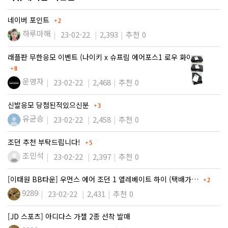
댓글
네이버 포인트
2
하루마해
23-02-22
2,393
추천 0
래플판 무한응모 이벤트 (나이키 x 슈프림 에어포스1 로우 화이트…
댓글
8
운영자
23-02-22
2,468
추천 0
댓글
신발응모 당첨된적있으신분
3
유균승
23-02-22
2,458
추천 0
댓글
조던 추천 부탁드립니다!
5
조민석
23-02-22
2,397
추천 0
댓글
[이태원 BB타운] 우먼스 에어 조던 1 엘레베이트 하이 (택배가…
2
9289
23-02-22
2,431
추천 0
[JD 스포츠] 아디다스 가젤 2종 선착 발매