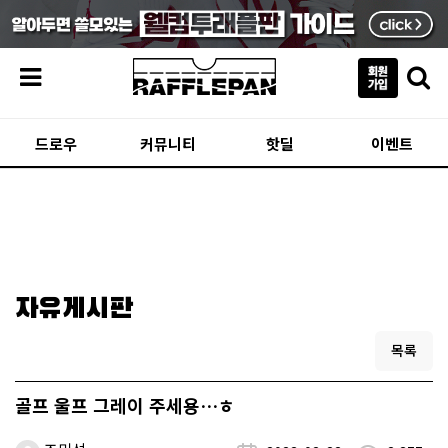
메뉴
드로우
커뮤니티
핫딜
이벤트
자유게시판
목록
골프 울프 그레이 주세용…ㅎ