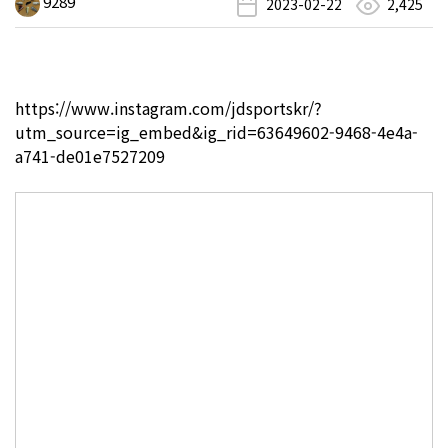
9289
2023-02-22
2,425
https://www.instagram.com/jdsportskr/?
utm_source=ig_embed&ig_rid=63649602-9468-4e4a-
a741-de01e7527209