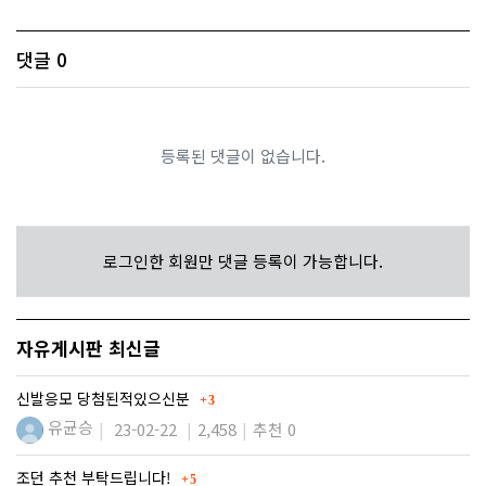
댓글
0
등록된 댓글이 없습니다.
로그인한 회원만 댓글 등록이 가능합니다.
자유게시판 최신글
댓글
신발응모 당첨된적있으신분
3
유균승
23-02-22
2,458
추천 0
댓글
조던 추천 부탁드립니다!
5