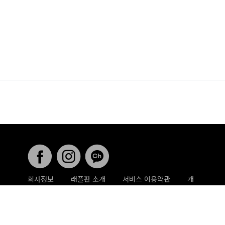
회사정보
래플판 소개
서비스 이용약관
개
인정보취급방침
게시글 삭제 요청
사업 제휴문
의
래플판 ⓒ All rights reserved .