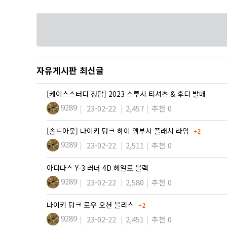
자유게시판 최신글
[케이스스터디 청담] 2023 스투시 티셔츠 & 후디 발매
9289
23-02-22
2,457
추천 0
댓글
[솔드아웃] 나이키 덩크 하이 앰부시 플래시 라임
2
9289
23-02-22
2,511
추천 0
아디다스 Y-3 러너 4D 헤일로 블랙
9289
23-02-22
2,580
추천 0
댓글
나이키 덩크 로우 오션 블리스
2
9289
23-02-22
2,451
추천 0