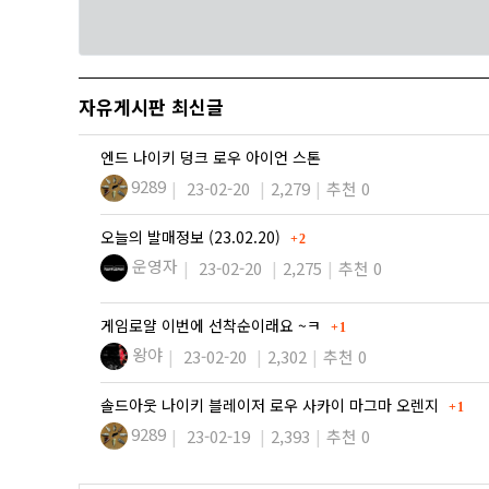
자유게시판 최신글
엔드 나이키 덩크 로우 아이언 스톤
9289
23-02-20
2,279
추천 0
댓글
오늘의 발매정보 (23.02.20)
2
운영자
23-02-20
2,275
추천 0
댓글
게임로얄 이번에 선착순이래요 ~ㅋ
1
왕야
23-02-20
2,302
추천 0
댓글
솔드아웃 나이키 블레이저 로우 사카이 마그마 오렌지
1
9289
23-02-19
2,393
추천 0