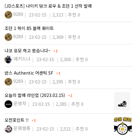
[JD스포츠] 나이키 덩크 로우 & 조던 1 선착 발매
9289
23-02-15
2,323
추천 0
조던 1 하이 85 블랙 화이트
9289
23-02-15
2,369
추천 0
댓글
나코 응모 하고 왔습니다~
2
애키드나
23-02-15
2,306
추천 0
댓글
반스 Authentic 어센틱 SF
1
9289
23-02-15
2,395
추천 0
댓글
오늘의 발매 라인업 (2023.02.15)
2
운영자
23-02-15
2,385
추천 0
댓글
오천포인트 !!
1
문화쌀롱
23-02-15
2,521
추천 0