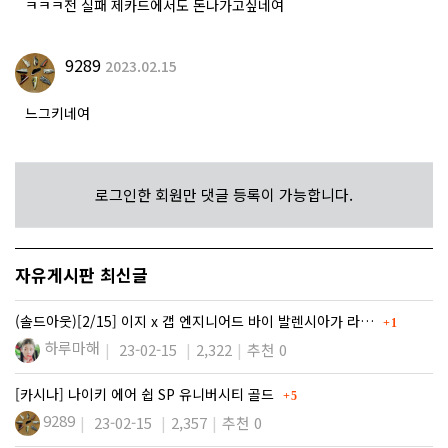
ㅋㅋㅋ전 실패 제카드에서도 돈나가고싶네여
9289
2023.02.15
느그키네여
로그인한 회원만 댓글 등록이 가능합니다.
자유게시판 최신글
댓글
(솔드아웃)[2/15] 이지 x 갭 엔지니어드 바이 발렌시아가 라…
1
하루마해
23-02-15
2,322
추천 0
댓글
[카시나] 나이키 에어 쉽 SP 유니버시티 골드
5
9289
23-02-15
2,357
추천 0