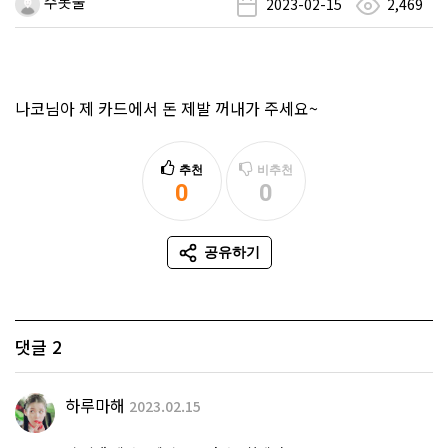
수돗물
2023-02-15
2,469
나코님아 제 카드에서 돈 제발 꺼내가 주세요~
추천
비추천
0
0
추천
비추천
공유하기
SNS 공유
댓글
2
하루마해
2023.02.15