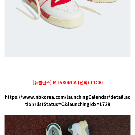
[뉴발란스] MT580RCA (선착) 11:00
https://www.nbkorea.com/launchingCalendar/detail.ac
tion?listStatus=C&launchingIdx=1729