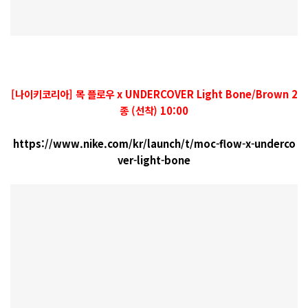
[나이키코리아] 목 플로우 x UNDERCOVER Light Bone/Brown 2
종 (선착) 10:00
https://www.nike.com/kr/launch/t/moc-flow-x-underco
ver-light-bone