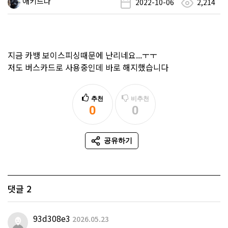
애키드나
2022-10-06
2,214
지금 카뱅 보이스피싱때문에 난리네요...ㅜㅜ
저도 버스카드로 사용중인데 바로 해지했습니다
추천
비추천
0
0
추천
비추천
공유하기
SNS 공유
댓글
2
93d308e3
2026.05.23