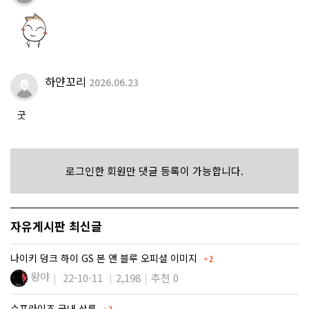
하얀꼬리
2026.06.23
굿
로그인한 회원만 댓글 등록이 가능합니다.
자유게시판 최신글
댓글
나이키 덩크 하이 GS 본 앤 블루 오피셜 이미지
2
왕야
22-10-11
2,198
추천 0
댓글
슈프라이즈 국내 상륙