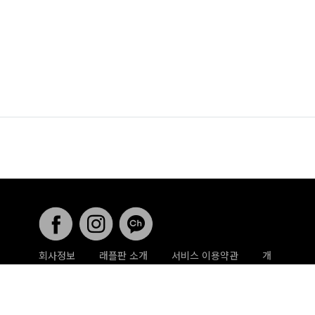
회사정보
래플판 소개
서비스 이용약관
개
인정보취급방침
게시글 삭제 요청
사업 제휴문
의
래플판 ⓒ All rights reserved .