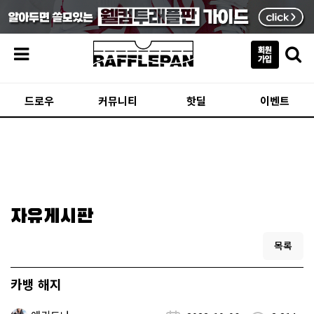
메뉴
드로우
커뮤니티
핫딜
이벤트
자유게시판
목록
카뱅 해지