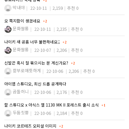
2
막내야
22-10-11
2,159
추천 0
댓글
오 쪽지함이 생겼네요
2
문화쌀롱
22-10-11
2,235
추천 0
댓글
나이키 새 공홈 너무 불편하네요;;
2
문화쌀롱
22-10-07
2,206
추천 0
댓글
신발끈 혹시 잘 묶으시는 분 계신가요?
2
함부로애틋하게
22-10-06
2,206
추천 0
아이앱 스튜디오, 최신 드롭 공개하다
곰돌허니
22-10-06
2,176
추천 0
댓글
할 스튜디오 x 아식스 젤 1130 MK II 포레스트 출시 소식
1
두둠칫뿡
22-10-06
2,184
추천 0
댓글
나이키 코르테즈 오피셜 이미지
2