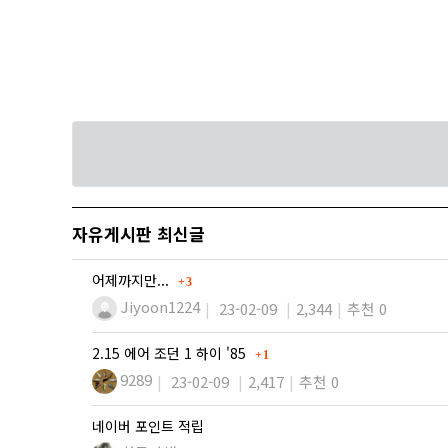
자유게시판 최신글
댓글
어제까지만...
3
Jiyoon1224
23-02-09
2,344
추천 0
댓글
2.15 에어 조던 1 하이 '85
1
9289
23-02-09
2,417
추천 0
네이버 포인트 적립