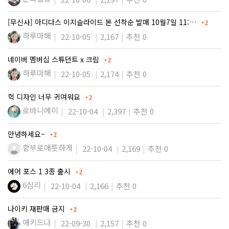
댓글
[무신사] 아디다스 이지슬라이드 본 선착순 발매 10월7일 11:…
2
하루마해
22-10-05
2,167
추천 0
댓글
네이버 멤버십 스튜던트 x 크림
2
하루마해
22-10-05
2,174
추천 0
댓글
헉 디자인 너무 귀여워요
2
로바니에미
22-10-04
2,397
추천 0
댓글
안녕하세요~
2
함부로애틋하게
22-10-04
2,169
추천 0
댓글
에어 포스 1 3종 출시
2
6심리
22-10-04
2,166
추천 0
댓글
나이키 재판매 금지
2
애키드나
22-09-30
2,157
추천 0