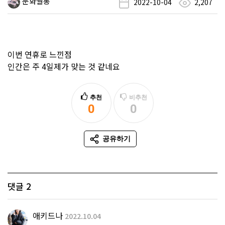
문화쌀롱
2022-10-04
2,207
이번 연휴로 느낀점
인간은 주 4일제가 맞는 것 같네요
추천
비추천
0
0
추천
비추천
공유하기
SNS 공유
댓글
2
애키드나
2022.10.04