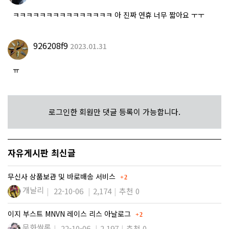
ㅋㅋㅋㅋㅋㅋㅋㅋㅋㅋㅋㅋㅋㅋㅋ 아 진짜 연휴 너무 짧아요 ㅜㅜ
926208f9
2023.01.31
ㅠ
로그인한 회원만 댓글 등록이 가능합니다.
자유게시판 최신글
댓글
무신사 상품보관 및 바로배송 서비스
2
개날리
22-10-06
2,174
추천 0
댓글
이지 부스트 MNVN 레이스 리스 아날로그
2
문화쌀롱
22-10-06
2,197
추천 0